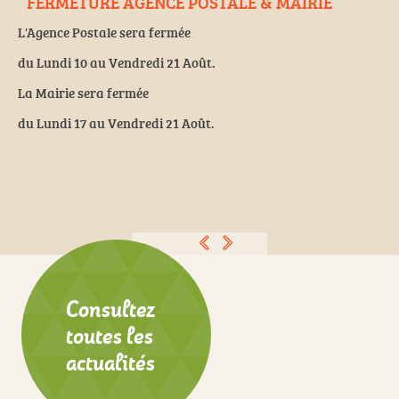
FERMETURE AGENCE POSTALE & MAIRIE
 un
L'Agence Postale sera fermée
O
du Lundi 10 au Vendredi 21 Août.
l
La Mairie sera fermée
l
.
du Lundi 17 au Vendredi 21 Août.
EN SAVOIR PLUS...
Consultez
toutes les
actualités